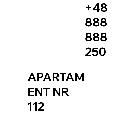
+48
888
888
250
APARTAM
ENT NR
112