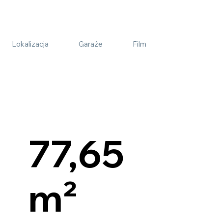
Lokalizacja
Garaże
Film
77,65
m²