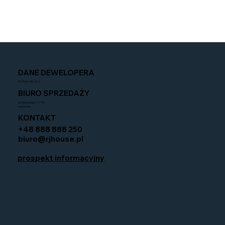
DANE DEWELOPERA
RJ House Sp. Z o.o.
BIURO SPRZEDAŻY
ul. Siwińskiego 11/139
Legionowo
KONTAKT
+48 888 888 250
biuro@rjhouse.pl
prospekt informacyjny