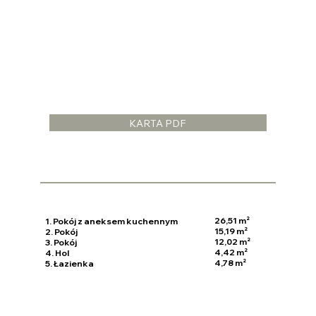
KARTA PDF
26,51 m²
1. Pokój z aneksem kuchennym
15,19 m²
2. Pokój
12,02 m²
3. Pokój
4,42 m²
4. Hol
4,78 m²
5. Łazienka