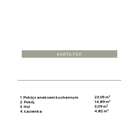
KARTA PDF
23,05 m²
1. Pokój z aneksem kuchennym
14,89 m²
2. Pokój
3,09 m²
3. Hol
4,82 m²
4. Łazienka