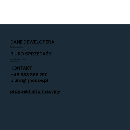
DANE DEWELOPERA
RJ House Sp. Z o.o.
BIURO SPRZEDAŻY
ul. Siwińskiego 11/139
Legionowo
KONTAKT
+48 888 888 250
biuro@rjhouse.pl
prospekt informacyjny