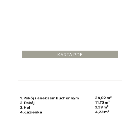
KARTA PDF
26,02 m²
1. Pokój z aneksem kuchennym
11,73 m²
2. Pokój
3,39 m²
3. Hol
4,23 m²
4. Łazienka