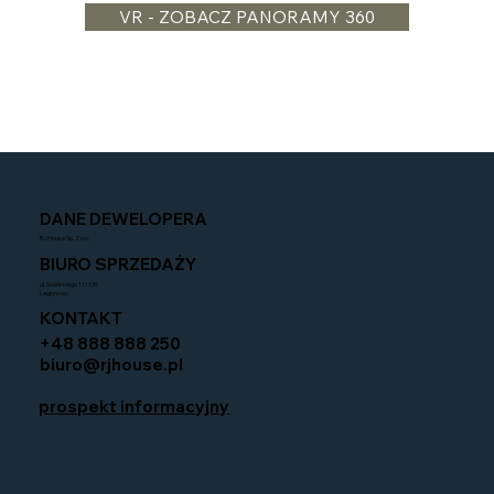
VR - ZOBACZ PANORAMY 360
DANE DEWELOPERA
RJ House Sp. Z o.o.
BIURO SPRZEDAŻY
ul. Siwińskiego 11/139
Legionowo
KONTAKT
+48 888 888 250
biuro@rjhouse.pl
prospekt informacyjny